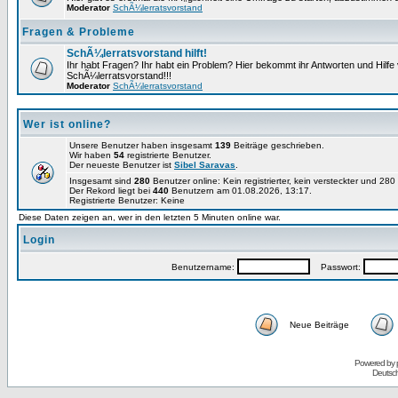
Moderator
SchÃ¼lerratsvorstand
Fragen & Probleme
SchÃ¼lerratsvorstand hilft!
Ihr habt Fragen? Ihr habt ein Problem? Hier bekommt ihr Antworten und Hilf
SchÃ¼lerratsvorstand!!!
Moderator
SchÃ¼lerratsvorstand
Wer ist online?
Unsere Benutzer haben insgesamt
139
Beiträge geschrieben.
Wir haben
54
registrierte Benutzer.
Der neueste Benutzer ist
Sibel Saravas
.
Insgesamt sind
280
Benutzer online: Kein registrierter, kein versteckter und 28
Der Rekord liegt bei
440
Benutzern am 01.08.2026, 13:17.
Registrierte Benutzer: Keine
Diese Daten zeigen an, wer in den letzten 5 Minuten online war.
Login
Benutzername:
Passwort:
Neue Beiträge
Powered by
Deutsc