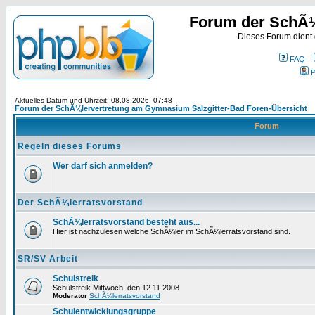
Forum der SchÃ¼
Dieses Forum dient
FAQ
P
Aktuelles Datum und Uhrzeit: 08.08.2026, 07:48
Forum der SchÃ¼lervertretung am Gymnasium Salzgitter-Bad Foren-Übersicht
Forum
Regeln dieses Forums
Wer darf sich anmelden?
Der SchÃ¼lerratsvorstand
SchÃ¼lerratsvorstand besteht aus...
Hier ist nachzulesen welche SchÃ¼ler im SchÃ¼lerratsvorstand sind.
SR/SV Arbeit
Schulstreik
Schulstreik Mittwoch, den 12.11.2008
Moderator
SchÃ¼lerratsvorstand
Schulentwicklungsgruppe