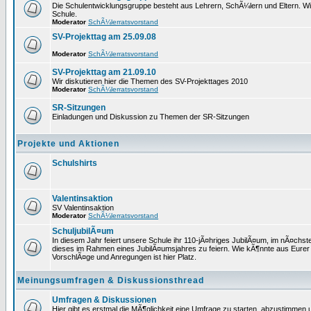
Die Schulentwicklungsgruppe besteht aus Lehrern, SchÃ¼lern und Eltern. W
Schule.
Moderator
SchÃ¼lerratsvorstand
SV-Projekttag am 25.09.08
Moderator
SchÃ¼lerratsvorstand
SV-Projekttag am 21.09.10
Wir diskutieren hier die Themen des SV-Projekttages 2010
Moderator
SchÃ¼lerratsvorstand
SR-Sitzungen
Einladungen und Diskussion zu Themen der SR-Sitzungen
Projekte und Aktionen
Schulshirts
Valentinsaktion
SV Valentinsaktion
Moderator
SchÃ¼lerratsvorstand
SchuljubilÃ¤um
In diesem Jahr feiert unsere Schule ihr 110-jÃ¤hriges JubilÃ¤um, im nÃ¤ch
dieses im Rahmen eines JubilÃ¤umsjahres zu feiern. Wie kÃ¶nnte aus Eurer
VorschlÃ¤ge und Anregungen ist hier Platz.
Meinungsumfragen & Diskussionsthread
Umfragen & Diskussionen
Hier gibt es erstmal die MÃ¶glichkeit eine Umfrage zu starten, abzustimmen u