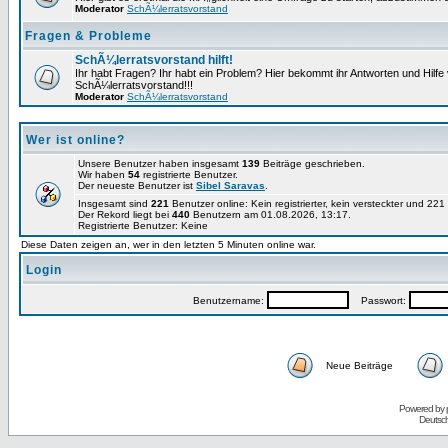
Moderator
SchÃ¼lerratsvorstand
Fragen & Probleme
SchÃ¼lerratsvorstand hilft!
Ihr habt Fragen? Ihr habt ein Problem? Hier bekommt ihr Antworten und Hilf
SchÃ¼lerratsvorstand!!!
Moderator
SchÃ¼lerratsvorstand
Wer ist online?
Unsere Benutzer haben insgesamt
139
Beiträge geschrieben.
Wir haben
54
registrierte Benutzer.
Der neueste Benutzer ist
Sibel Saravas
.
Insgesamt sind
221
Benutzer online: Kein registrierter, kein versteckter und 22
Der Rekord liegt bei
440
Benutzern am 01.08.2026, 13:17.
Registrierte Benutzer: Keine
Diese Daten zeigen an, wer in den letzten 5 Minuten online war.
Login
Benutzername:
Passwort:
Neue Beiträge
Powered by
Deutsc