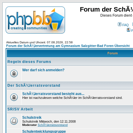
Forum der SchÃ¼
Dieses Forum dient
FAQ
P
Aktuelles Datum und Uhrzeit: 07.08.2026, 22:58
Forum der SchÃ¼lervertretung am Gymnasium Salzgitter-Bad Foren-Übersicht
Forum
Regeln dieses Forums
Wer darf sich anmelden?
Der SchÃ¼lerratsvorstand
SchÃ¼lerratsvorstand besteht aus...
Hier ist nachzulesen welche SchÃ¼ler im SchÃ¼lerratsvorstand sind.
SR/SV Arbeit
Schulstreik
Schulstreik Mittwoch, den 12.11.2008
Moderator
SchÃ¼lerratsvorstand
Schulentwicklungsgruppe