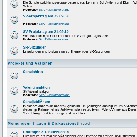
Die Schulentwicklungsgruppe besteht aus Lehrern, SchÃ¼lern und Eltern. W
Schule.
Moderator
SchÃ¼lerratsvorstand
SV-Projekttag am 25.09.08
Moderator
SchÃ¼lerratsvorstand
SV-Projekttag am 21.09.10
Wir diskutieren hier die Themen des SV-Projekttages 2010
Moderator
SchÃ¼lerratsvorstand
SR-Sitzungen
Einladungen und Diskussion zu Themen der SR-Sitzungen
Projekte und Aktionen
Schulshirts
Valentinsaktion
SV Valentinsaktion
Moderator
SchÃ¼lerratsvorstand
SchuljubilÃ¤um
In diesem Jahr feiert unsere Schule ihr 110-jÃ¤hriges JubilÃ¤um, im nÃ¤ch
dieses im Rahmen eines JubilÃ¤umsjahres zu feiern. Wie kÃ¶nnte aus Eurer
VorschlÃ¤ge und Anregungen ist hier Platz.
Meinungsumfragen & Diskussionsthread
Umfragen & Diskussionen
Hier gibt es erstmal die MÃ¶glichkeit eine Umfrage zu starten, abzustimmen u