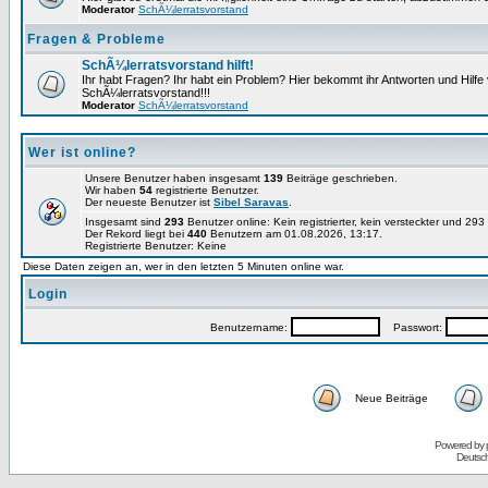
Moderator
SchÃ¼lerratsvorstand
Fragen & Probleme
SchÃ¼lerratsvorstand hilft!
Ihr habt Fragen? Ihr habt ein Problem? Hier bekommt ihr Antworten und Hilf
SchÃ¼lerratsvorstand!!!
Moderator
SchÃ¼lerratsvorstand
Wer ist online?
Unsere Benutzer haben insgesamt
139
Beiträge geschrieben.
Wir haben
54
registrierte Benutzer.
Der neueste Benutzer ist
Sibel Saravas
.
Insgesamt sind
293
Benutzer online: Kein registrierter, kein versteckter und 29
Der Rekord liegt bei
440
Benutzern am 01.08.2026, 13:17.
Registrierte Benutzer: Keine
Diese Daten zeigen an, wer in den letzten 5 Minuten online war.
Login
Benutzername:
Passwort:
Neue Beiträge
Powered by
Deutsc