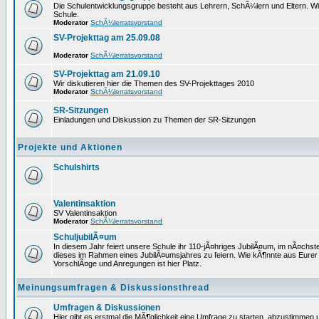
Die Schulentwicklungsgruppe besteht aus Lehrern, SchÃ¼lern und Eltern. W
Schule.
Moderator
SchÃ¼lerratsvorstand
SV-Projekttag am 25.09.08
Moderator
SchÃ¼lerratsvorstand
SV-Projekttag am 21.09.10
Wir diskutieren hier die Themen des SV-Projekttages 2010
Moderator
SchÃ¼lerratsvorstand
SR-Sitzungen
Einladungen und Diskussion zu Themen der SR-Sitzungen
Projekte und Aktionen
Schulshirts
Valentinsaktion
SV Valentinsaktion
Moderator
SchÃ¼lerratsvorstand
SchuljubilÃ¤um
In diesem Jahr feiert unsere Schule ihr 110-jÃ¤hriges JubilÃ¤um, im nÃ¤ch
dieses im Rahmen eines JubilÃ¤umsjahres zu feiern. Wie kÃ¶nnte aus Eurer
VorschlÃ¤ge und Anregungen ist hier Platz.
Meinungsumfragen & Diskussionsthread
Umfragen & Diskussionen
Hier gibt es erstmal die MÃ¶glichkeit eine Umfrage zu starten, abzustimmen u