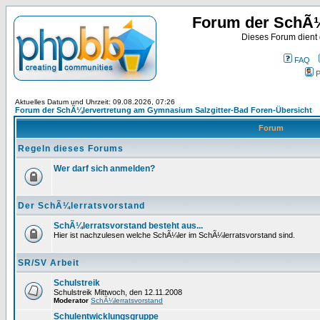
Forum der SchÃ¼
Dieses Forum dient
FAQ
P
Aktuelles Datum und Uhrzeit: 09.08.2026, 07:26
Forum der SchÃ¼lervertretung am Gymnasium Salzgitter-Bad Foren-Übersicht
Forum
Regeln dieses Forums
Wer darf sich anmelden?
Der SchÃ¼lerratsvorstand
SchÃ¼lerratsvorstand besteht aus...
Hier ist nachzulesen welche SchÃ¼ler im SchÃ¼lerratsvorstand sind.
SR/SV Arbeit
Schulstreik
Schulstreik Mittwoch, den 12.11.2008
Moderator
SchÃ¼lerratsvorstand
Schulentwicklungsgruppe