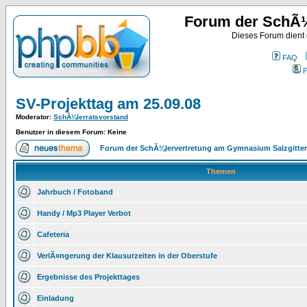
Forum der SchÃ¼
Dieses Forum dient
FAQ
P
SV-Projekttag am 25.09.08
Moderator
:
SchÃ¼lerratsvorstand
Benutzer in diesem Forum: Keine
Forum der SchÃ¼lervertretung am Gymnasium Salzgitter
Themen
Jahrbuch / Fotoband
Handy / Mp3 Player Verbot
Cafeteria
VerlÃ¤ngerung der Klausurzeiten in der Oberstufe
Ergebnisse des Projekttages
Einladung