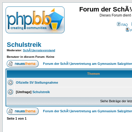
Forum der SchÃ¼
Dieses Forum dient
FAQ
P
Schulstreik
Moderator
:
SchÃ¼lerratsvorstand
Benutzer in diesem Forum: Keine
Forum der SchÃ¼lervertretung am Gymnasium Salzgitter
Themen
Ofizielle SV Stellungnahme
[Umfrage]
Schulstreik
Siehe Beiträge der let
Forum der SchÃ¼lervertretung am Gymnasium Salzgitter
Seite
1
von
1