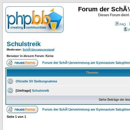
Forum der SchÃ¼
Dieses Forum dient
FAQ
P
Schulstreik
Moderator
:
SchÃ¼lerratsvorstand
Benutzer in diesem Forum: Keine
Forum der SchÃ¼lervertretung am Gymnasium Salzgitter
Themen
Ofizielle SV Stellungnahme
[Umfrage]
Schulstreik
Siehe Beiträge der let
Forum der SchÃ¼lervertretung am Gymnasium Salzgitter
Seite
1
von
1