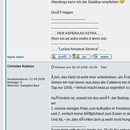
Allerdings kann ich die Salatbar empfehlen
GruÃŸ Hagen
_________________
-----------------------------------------
-----------------------------------------
.......PER ASPERA AD ASTRA.......
(Non est ad astra mollis e terris via)
-----------------------------------------
........"Lucius Annaeus Seneca"........
Nach oben
Christian Kubitza
Verfasst am: 04.10.2008, 00:38
Titel:
Ã„hm, das Geld ist wohl eher untertrieben, als 
Anmeldedatum: 27.09.2008
Gehen wir mal davon aus,dass die Cafeteria bei 
Beiträge: 6
Wohnort: Salzgitter-Bad
Tag nur 100â‚¬ Verlust macht (was ja eigentlich sc
AuÃŸerdem ist, soweit ich das weiÃŸ, der Beitrag 
wir
1. einmal weniger Platz zum Aufhalten in Freistund
und 2. einfach keine MÃ¶glichkeit zum Essen in d
Und 9â‚¬ im Jahr dÃ¼rften dich ja wohl nicht hunge
_________________