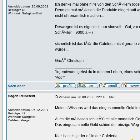
Ich denke mal ohne hilfe von den SchÃ¼lern (ode
Anmeldedatum: 25.09.2008
Denn einmal mÃ¼ssen die Produkte eingekauft wer
Beiträge: 48
Wohnort: Salzgitter-Bad
nicht ehrenamtlich machen...
Deswegen ist es eigentlich nur sinnvoll... Gut, vo
SchÃ¼ler = 9000 â‚¬ )
sicherlich ist das fÃ¼r die Cafeteria nicht gera
wurde...
GruÃŸ Christoph
_________________
"Irgendwann gehst du in deinem Leben, eines sch
'Poof'"
Nach oben
Hagen Reinefeld
Verfasst am: 28.09.2008, 22:14
Titel:
Meines Wissens wird das eingesammelte Geld in e
Anmeldedatum: 06.12.2007
Beiträge: 47
Wohnort: Salzgitter-
Auch die mÃ¼ssen schlieÃŸlich alle monatlich G
Gebhardshagen
Das eingesammelte Geld schien der einzige Weg d
Klar ist nicht jeder oft in der Cafeteria.