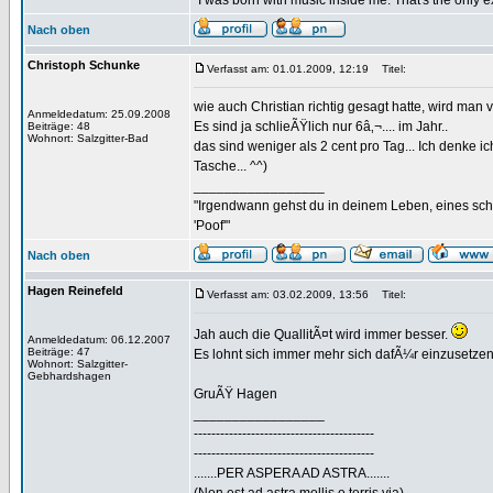
"I was born with music inside me. That's the only 
Nach oben
Christoph Schunke
Verfasst am: 01.01.2009, 12:19
Titel:
wie auch Christian richtig gesagt hatte, wird man
Anmeldedatum: 25.09.2008
Es sind ja schlieÃŸlich nur 6â‚¬.... im Jahr..
Beiträge: 48
Wohnort: Salzgitter-Bad
das sind weniger als 2 cent pro Tag... Ich denke 
Tasche... ^^)
_________________
"Irgendwann gehst du in deinem Leben, eines sch
'Poof'"
Nach oben
Hagen Reinefeld
Verfasst am: 03.02.2009, 13:56
Titel:
Jah auch die QuallitÃ¤t wird immer besser.
Anmeldedatum: 06.12.2007
Beiträge: 47
Es lohnt sich immer mehr sich dafÃ¼r einzusetzen
Wohnort: Salzgitter-
Gebhardshagen
GruÃŸ Hagen
_________________
-----------------------------------------
-----------------------------------------
.......PER ASPERA AD ASTRA.......