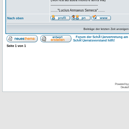
(Non est ad astra mollis e terris via)
-----------------------------------------
........"Lucius Annaeus Seneca"........
Nach oben
Beiträge der letzten Zeit anzeigen
Forum der SchÃ¼lervertretung am 
SchÃ¼lerratsvorstand hilft!
Seite
1
von
1
Powered by
Deutsc