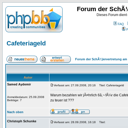
Forum der SchÃ¼
Dieses Forum dient
FAQ
P
Cafeteriageld
Forum der SchÃ¼lervertretung am 
Autor
Samed Aydemir
Verfasst am: 27.09.2008, 20:16
Titel: Cafeteriageld
Warum bezahlen wir jÃ¤hrlich 6â‚¬ fÃ¼r die Cafet
Anmeldedatum: 25.09.2008
zu teuer ist ???
Beiträge: 7
Nach oben
Christoph Schunke
Verfasst am: 28.09.2008, 16:18
Titel: