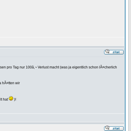
en pro Tag nur 100â‚¬ Verlust macht (was ja eigentlich schon lÃ¤cherlich
a hÃ¤tten wir
lt hat
)!