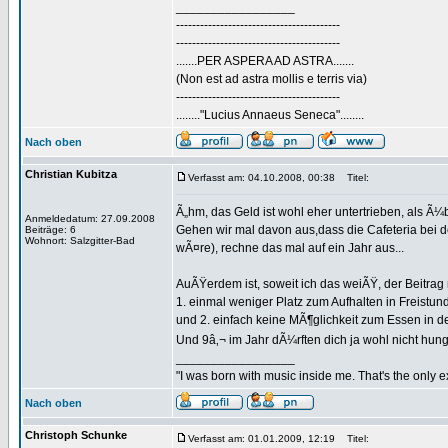
_________________
-----------------------------------------
-----------------------------------------
.......PER ASPERA AD ASTRA.......
(Non est ad astra mollis e terris via)
-----------------------------------------
........"Lucius Annaeus Seneca"........
Nach oben
Christian Kubitza
Verfasst am: 04.10.2008, 00:38
Titel:
Ã„hm, das Geld ist wohl eher untertrieben, als 
Anmeldedatum: 27.09.2008
Gehen wir mal davon aus,dass die Cafeteria bei d
Beiträge: 6
Wohnort: Salzgitter-Bad
wÃ¤re), rechne das mal auf ein Jahr aus...
AuÃŸerdem ist, soweit ich das weiÃŸ, der Beitrag 
1. einmal weniger Platz zum Aufhalten in Freistund
und 2. einfach keine MÃ¶glichkeit zum Essen in d
Und 9â‚¬ im Jahr dÃ¼rften dich ja wohl nicht hunge
_________________
"I was born with music inside me. That's the only 
Nach oben
Christoph Schunke
Verfasst am: 01.01.2009, 12:19
Titel: