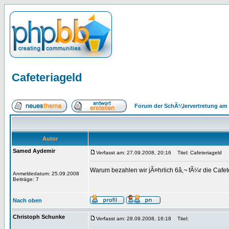
Cafeteriageld
Forum der SchÃ¼lervertretung am 
Autor
Samed Aydemir
Verfasst am: 27.09.2008, 20:16
Titel: Cafeteriageld
Warum bezahlen wir jÃ¤hrlich 6â‚¬ fÃ¼r die Cafete
Anmeldedatum: 25.09.2008
Beiträge: 7
Nach oben
Christoph Schunke
Verfasst am: 28.09.2008, 16:18
Titel: