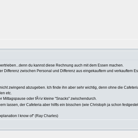
Ã¼bertrieben...denn du kannst diese Rechnung auch mit dem Essen machen.
er Differenz zwischen Personal und Differenz aus eingekauftem und verkauftem Ess
nicht zwingend abzugeben. Ich finde ihn aber sehr wichtig, denn ohne die Cafeteri
en etc.
er Mittagspause oder fÃ¼r kleine "Snacks" zwischendurch.
rn lassen, der Cafeteria aber hilfts ein bisschen (wie Christoph ja schon festgestel
explanation I know of" (Ray Charles)