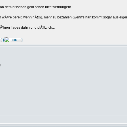
 von dem bisschen geld schon nicht verhungern...
ich wÃ¤re bereit, wenn nÃ¶tig, mehr zu bezahlen (wenn's hart kommt sogar aus eigen
Ã¶nen Tages dahin und plÃ¶tzlich...
!