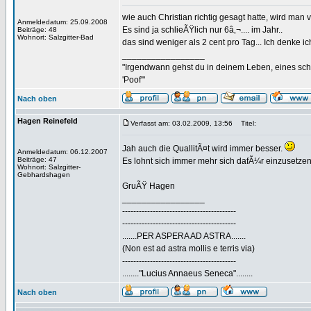
wie auch Christian richtig gesagt hatte, wird man
Anmeldedatum: 25.09.2008
Es sind ja schlieÃŸlich nur 6â‚¬.... im Jahr..
Beiträge: 48
Wohnort: Salzgitter-Bad
das sind weniger als 2 cent pro Tag... Ich denke 
_________________
"Irgendwann gehst du in deinem Leben, eines sch
'Poof'"
Nach oben
Hagen Reinefeld
Verfasst am: 03.02.2009, 13:56
Titel:
Jah auch die QuallitÃ¤t wird immer besser.
Anmeldedatum: 06.12.2007
Beiträge: 47
Es lohnt sich immer mehr sich dafÃ¼r einzusetzen
Wohnort: Salzgitter-
Gebhardshagen
GruÃŸ Hagen
_________________
-----------------------------------------
-----------------------------------------
.......PER ASPERA AD ASTRA.......
(Non est ad astra mollis e terris via)
-----------------------------------------
........"Lucius Annaeus Seneca"........
Nach oben