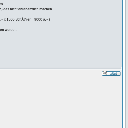
n...
) das nicht ehrenamtlich machen...
6â‚¬ x 1500 SchÃ¼ler = 9000 â‚¬ )
en wurde...