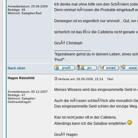
Ich denke mal ohne hilfe von den SchÃ¼lern (ode
Anmeldedatum: 25.09.2008
Denn einmal mÃ¼ssen die Produkte eingekauft werd
Beiträge: 48
Wohnort: Salzgitter-Bad
Deswegen ist es eigentlich nur sinnvoll... Gut, v
sicherlich ist das fÃ¼r die Cafeteria nicht gera
GruÃŸ Christoph
_________________
"Irgendwann gehst du in deinem Leben, eines sch
'Poof'"
Nach oben
Hagen Reinefeld
Verfasst am: 28.09.2008, 22:14
Titel:
Meines Wissens wird das eingesammelte Geld in e
Anmeldedatum: 06.12.2007
Beiträge: 47
Wohnort: Salzgitter-
Auch die mÃ¼ssen schlieÃŸlich alle monatlich G
Gebhardshagen
Das eingesammelte Geld schien der einzige Weg d
Klar ist nicht jeder oft in der Cafeteria.
Allerdings kann ich die Salatbar empfehlen
GruÃŸ Hagen