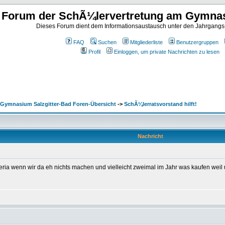
Forum der SchÃ¼lervertretung am Gymnas
Dieses Forum dient dem Informationsaustausch unter den Jahrgangs
FAQ
Suchen
Mitgliederliste
Benutzergruppen
Profil
Einloggen, um private Nachrichten zu lesen
Gymnasium Salzgitter-Bad Foren-Übersicht
->
SchÃ¼lerratsvorstand hilft!
Nachricht
ria wenn wir da eh nichts machen und vielleicht zweimal im Jahr was kaufen weil u